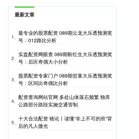
最新文章
最专业的股票配资 089期云龙大乐透预测奖
1、
号：012路比分析
实盘配资网眼查 089期靳红生大乐透预测奖
2、
号：后区奇偶大小分析
股票配资专家门户 089期贺童大乐透预测奖
3、
号：区间比奇偶比分析
配资查询网站官网 多处山体落石频繁 独库
4、
公路部分路段实施交通管制
十大合法配资 镜论丨读懂“非上不可的班”背
5、
后的凡人微光