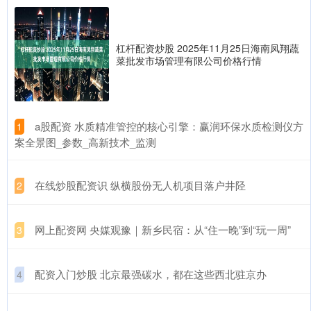
杠杆配资炒股 2025年11月25日海南凤翔蔬
菜批发市场管理有限公司价格行情
​a股配资 水质精准管控的核心引擎：赢润环保水质检测仪方
1
案全景图_参数_高新技术_监测
​在线炒股配资识 纵横股份无人机项目落户井陉
2
​网上配资网 央媒观豫｜新乡民宿：从“住一晚”到“玩一周”
3
​配资入门炒股 北京最强碳水，都在这些西北驻京办
4