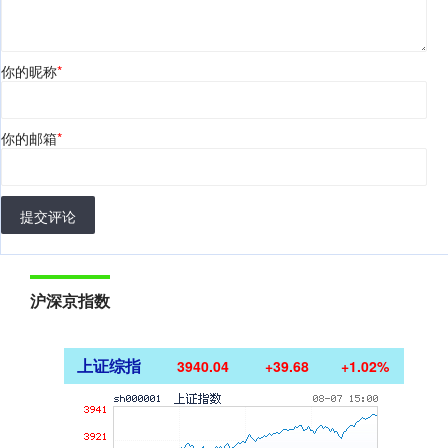
你的昵称
*
你的邮箱
*
提交评论
沪深京指数
上证综指
3940.04
+39.68
+1.02%